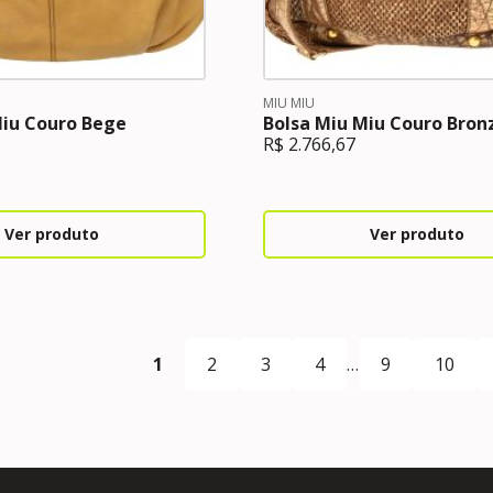
MIU MIU
Miu Couro Bege
Bolsa Miu Miu Couro Bron
R$
2.766,67
Ver produto
Ver produto
1
2
3
4
…
9
10