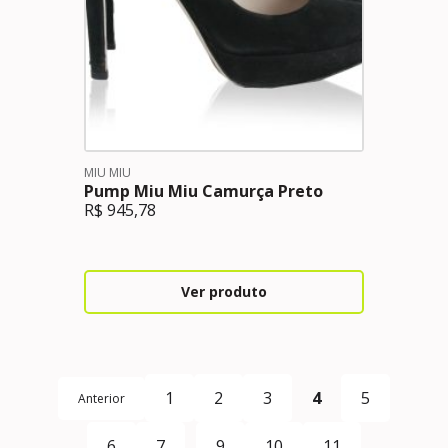
MIU MIU
Pump Miu Miu Camurça Preto
R$
945,78
Ver produto
1
2
3
4
5
Anterior
6
7
…
9
10
11