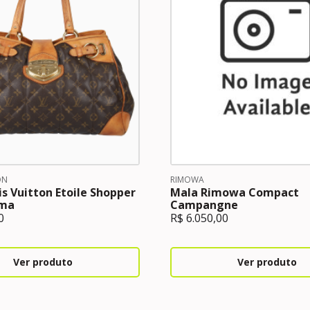
ON
RIMOWA
is Vuitton Etoile Shopper
Mala Rimowa Compact
ma
Campangne
0
R$
6.050,00
Ver produto
Ver produto