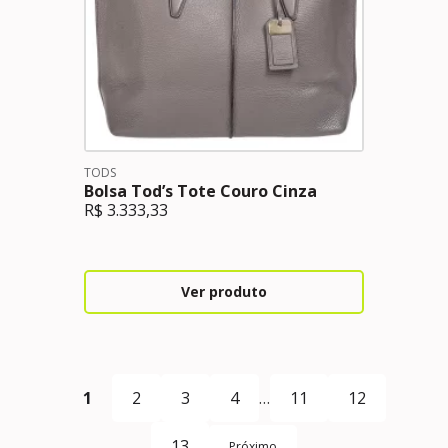
TODS
Bolsa Tod’s Tote Couro Cinza
R$
3.333,33
Ver produto
1
2
3
4
…
11
12
13
Próximo