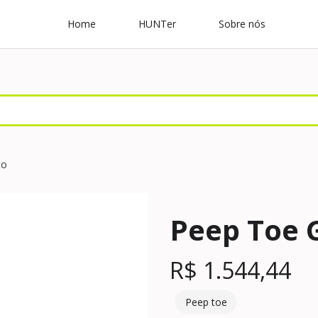
Home
HUNTer
Sobre nós
to
Peep Toe 
R$
1.544,44
Peep toe