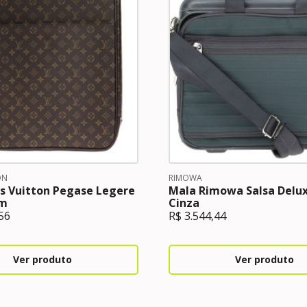
ON
RIMOWA
s Vuitton Pegase Legere
Mala Rimowa Salsa Delux
m
Cinza
56
R$
3.544,44
Ver produto
Ver produto