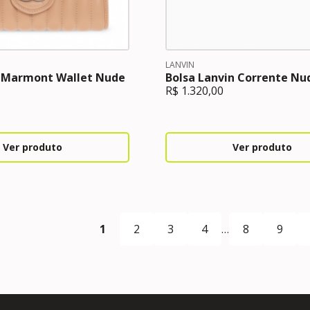
LANVIN
i Marmont Wallet Nude
Bolsa Lanvin Corrente Nu
R$
1.320,00
Ver produto
Ver produto
1
2
3
4
…
8
9