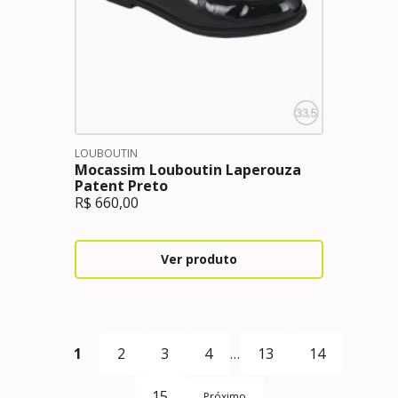
LOUBOUTIN
Mocassim Louboutin Laperouza
Patent Preto
R$
660,00
Ver produto
1
2
3
4
…
13
14
15
Próximo