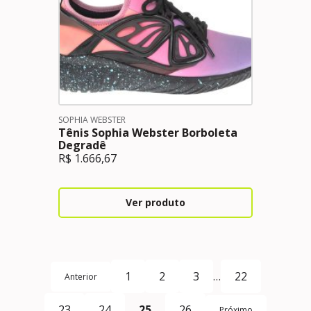
SOPHIA WEBSTER
Tênis Sophia Webster Borboleta
Degradê
R$
1.666,67
Ver produto
1
2
3
…
22
Anterior
23
24
25
26
Próximo