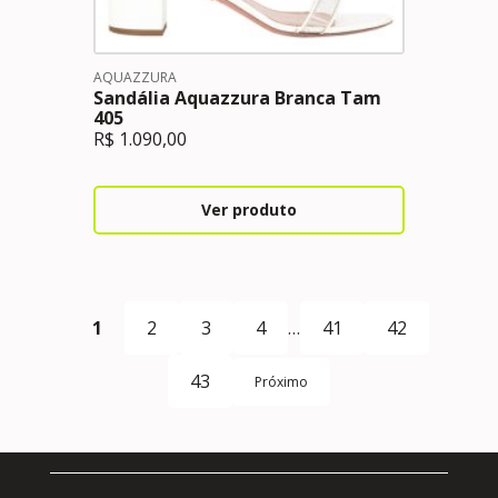
AQUAZZURA
Sandália Aquazzura Branca Tam
405
R$
1.090,00
Ver produto
1
2
3
4
…
41
42
43
Próximo