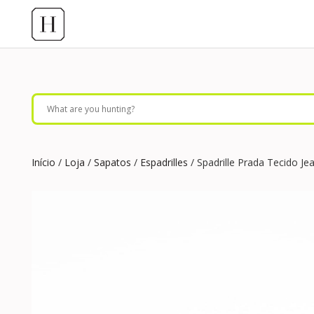
Início
/
Loja
/
Sapatos
/
Espadrilles
/ Spadrille Prada Tecido Je