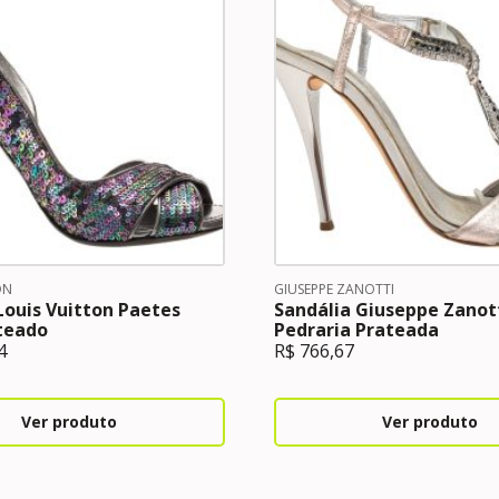
ON
GIUSEPPE ZANOTTI
Louis Vuitton Paetes
Sandália Giuseppe Zanot
teado
Pedraria Prateada
4
R$
766,67
Ver produto
Ver produto