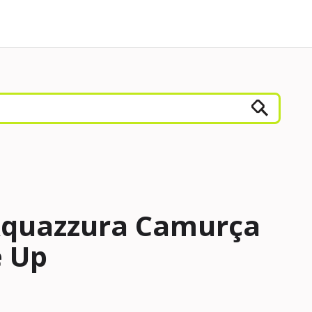
Aquazzura Camurça
e Up