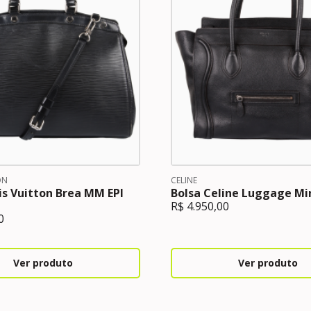
ON
CELINE
is Vuitton Brea MM EPI
Bolsa Celine Luggage Mi
R$
4.950,00
0
Ver produto
Ver produto