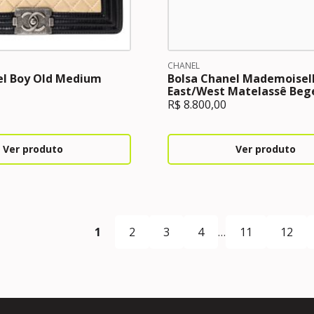
CHANEL
el Boy Old Medium
Bolsa Chanel Mademoisel
East/West Matelassê Beg
R$
8.800,00
Ver produto
Ver produto
1
2
3
4
…
11
12