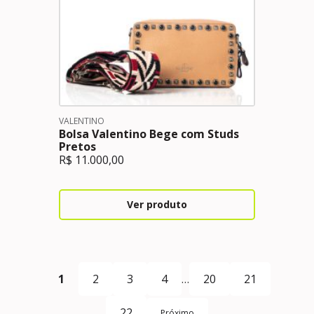
VALENTINO
Bolsa Valentino Bege com Studs
Pretos
R$
11.000,00
Ver produto
1
2
3
4
…
20
21
22
Próximo