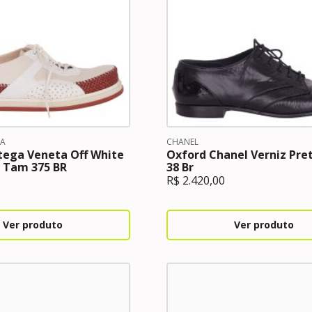
TA
CHANEL
tega Veneta Off White
Oxford Chanel Verniz Pr
 Tam 375 BR
38 Br
R$
2.420,00
Ver produto
Ver produto