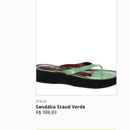
STAUD
Sandália Staud Verde
R$
988,89