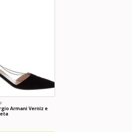
I
rgio Armani Verniz e
eta