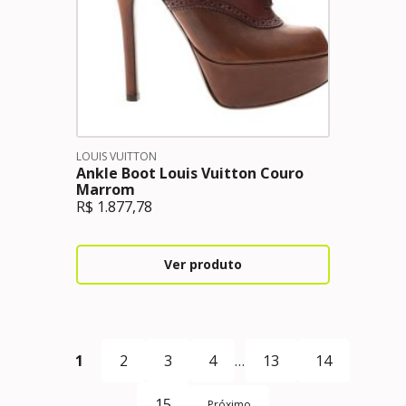
LOUIS VUITTON
Ankle Boot Louis Vuitton Couro
Marrom
R$
1.877,78
Ver produto
1
2
3
4
…
13
14
15
Próximo