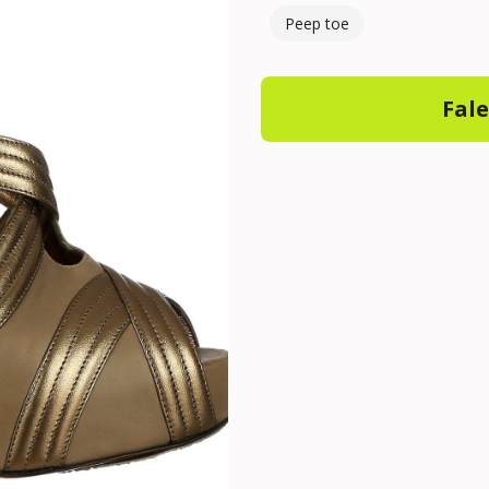
Peep toe
Fal