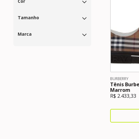
Cor
Tamanho
Marca
BURBERRY
Tênis Burb
Marrom
R$
2.433,33