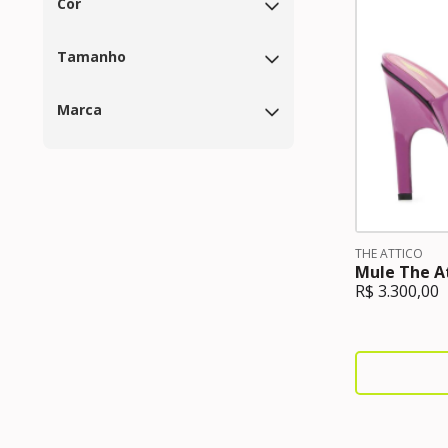
Cor
Tamanho
Marca
THE ATTICO
Mule The At
R$
3.300,00